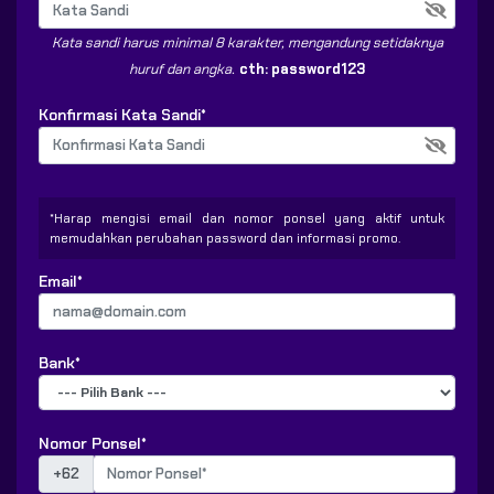
Kata sandi harus minimal 8 karakter, mengandung setidaknya
huruf dan angka.
cth: password123
Konfirmasi Kata Sandi*
*Harap mengisi email dan nomor ponsel yang aktif untuk
memudahkan perubahan password dan informasi promo.
Email*
Bank*
Nomor Ponsel*
+62